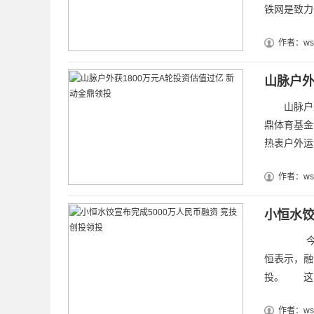
铁网是致力
作者：wsz
山脉户外
山脉户外s
鼎体育基金
热衷户外运
作者：wsz
小恒水饺
今日，小
恒表示，融
投。 这已
作者：wsz