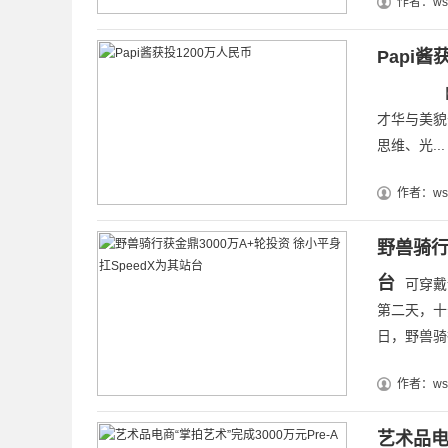
作者：wsz
Papi酱
【钛媒综
才华与美貌
思维、光...
作者：wsz
野兽骑行
台
可穿戴设备
第二天，十
日，野兽骑行
作者：wsz
艺术品电