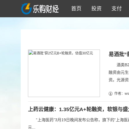
111
首页
投资
支付
易酒批”
酒类B2B
融资由元生
资。光源资本
作者：wsz
上药云健康：1.35亿元A+轮融资，软银与
“上海医药”3月19日晚间发布公告称，旗下的“上海医药
元...