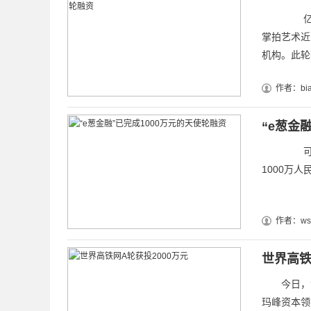
亿欧网3
掌拍艺术近
机构。此轮
作者：bia
“e葱金
可穿戴设
1000万
作者：wsz
世界高铁
今日，世界
玛峰资本