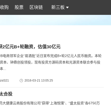
收购
股票
区块链
新三板
获2亿元B+轮融资，估值30亿元
电商领军企业“易酒批”近日宣布完成B+轮2亿元人民币融资。本轮
资本、钟鼎创投领投，现有投资方源码资本和光源资本联合参与投
...
sl321
2016-03-21 13:05:25
盛太合投
大健康云商股份有限公司”获得“上海悦璞”、“盛太投资”各6750万