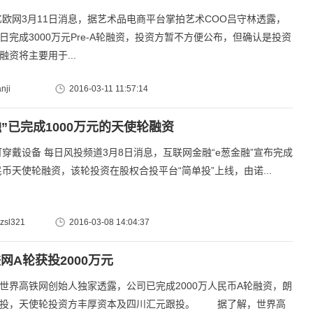
月11日消息，据艺术品电商平台掌拍艺术COO吕守林透露，
日完成3000万元Pre-A轮融资，投资方暂不方便公布，但确认是投资
融资将主要用于...
nji
2016-03-11 11:57:14
融”已完成1000万元的天使轮融资
备 每日风投频道3月8日消息，互联网金融“e葱金融”宣布完成
人民币天使轮融资，该轮投资在股权合投平台“简单投”上线，由诺...
sl321
2016-03-08 14:04:37
网A轮获投2000万元
高铁网创始人独家透露，公司已完成2000万人民币A轮融资，朗
领投，天使轮投资方丰厚资本及四川汇元跟投。 据了解，世界高