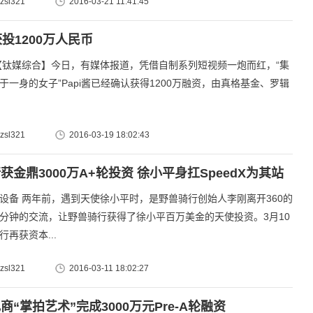
sl321
2016-03-21 11:41:45
获投1200万人民币
合】今日，有媒体报道，凭借自制系列短视频一炮而红，“集
于一身的女子”Papi酱已经确认获得1200万融资，由真格基金、罗辑
sl321
2016-03-19 18:02:43
获金鼎3000万A+轮投资 徐小平身扛SpeedX为其站
 两年前，遇到天使徐小平时，是野兽骑行创始人李刚离开360的
分钟的交流，让野兽骑行获得了徐小平百万美金的天使投资。3月10
再获资本...
sl321
2016-03-11 18:02:27
商“掌拍艺术”完成3000万元Pre-A轮融资