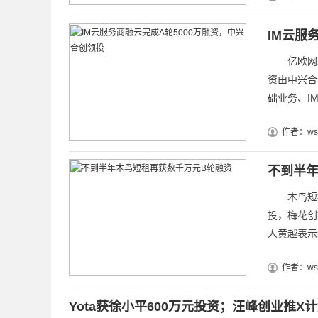
IM云服
亿欧网2月
资由中兴合
础业务、IM
作者：wsz
不到半年
木鸟短租
投，梅花创
人黄越表示
作者：wsz
Yota获徐小平600万元投资；汪峰创业推X