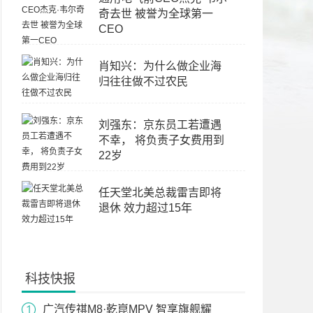
奇去世 被誉为全球第一
CEO
肖知兴：为什么做企业海
归往往做不过农民
刘强东：京东员工若遭遇
不幸， 将负责子女费用到
22岁
任天堂北美总裁雷吉即将
退休 效力超过15年
科技快报
广汽传祺M8·乾崑MPV 智享旗舰耀