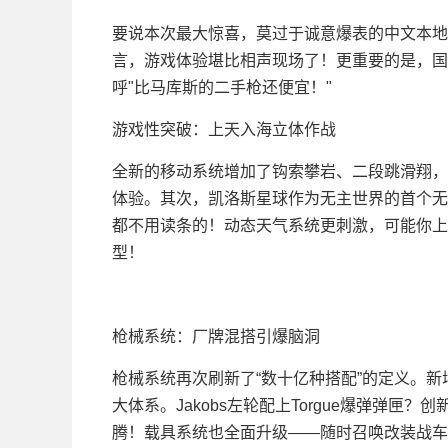
要说本次最大惊喜，莫过于诚意爆表的中文本地
言，游戏体验堪比相声现场了！更重要的是，国区
呼"比马库斯的二手枪还便宜！"
游戏性突破：上天入海立体作战
全新的移动系统增加了钩索攀岩、二段跳滑翔，
体验。其次，凯洛斯星球作为无主世界的首个无
都不用读条的！动态天气系统更刺激，可能你上
型！
枪械系统：厂牌混搭引爆脑洞
枪械系统再次刷新了“数十亿种搭配”的定义。新增Or
大体系。Jakobs左轮配上Torgue爆弹弹匣
腾！载具系统也全面升级——随时召唤改装战车