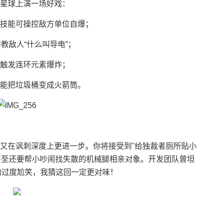
星球上演一场好戏：
技能可操控敌方单位自爆；
教敌人“什么叫导电”；
触发连环元素爆炸；
能把垃圾桶变成火箭筒。
又在讽刺深度上更进一步。你将接受到"给独裁者厕所贴小
，甚至还要帮小吵闹找失散的机械腿相亲对象。开发团队曾坦
的过度尬笑，我猜这回一定更对味！