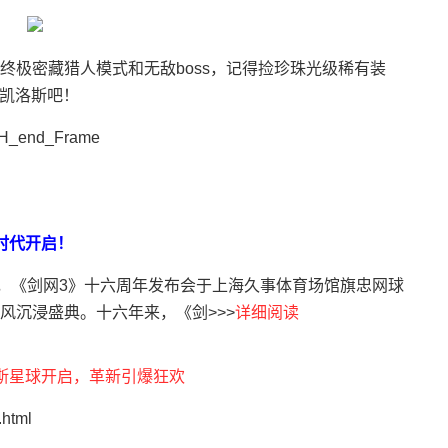
终极密藏猎人模式和无敌boss，记得捡珍珠光级稀有装
入凯洛斯吧！
时代开启！
日，《剑网3》十六周年发布会于上海久事体育场馆旗忠网球
风沉浸盛典。十六年来，《剑>>>
详细阅读
斯星球开启，革新引爆狂欢
html