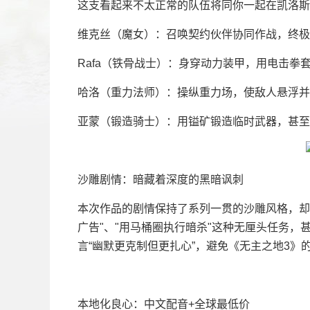
这支看起来不太正常的队伍将同你一起在凯洛斯
维克丝（魔女）：召唤契约伙伴协同作战，终极
Rafa（铁骨战士）：身穿动力装甲，用电击拳套
哈洛（重力法师）：操纵重力场，使敌人悬浮并
亚蒙（锻造骑士）：用镒矿锻造临时武器，甚至
沙雕剧情：暗藏着深度的黑暗讽刺
本次作品的剧情保持了系列一贯的沙雕风格，却
广告"、"用马桶圈执行暗杀"这种无厘头任务
言“幽默更克制但更扎心”，避免《无主之地3》
本地化良心：中文配音+全球最低价