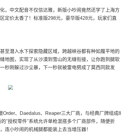
化，中文配音不仅信达雅，新版小吵闹竟然还学了上海方
定价太香了！标准版298元，豪华版428元，玩家们直
甚至潜入水下探索隐藏区域，跨越峡谷都有种如履平地的
缝地图，实现了从沙漠到雪山的无缝衔接，让你跑到腿软
一秒刚躲过沙尘暴，下一秒就被雷电劈成了莫西同款发
der、Daedalus、Reaper三大厂商，与经典厂牌组成8
？创新的"授权零件"系统允许单枪混搭多个厂商部件，随便折
，连小吵闹的机械腿都能装上去当增压器！