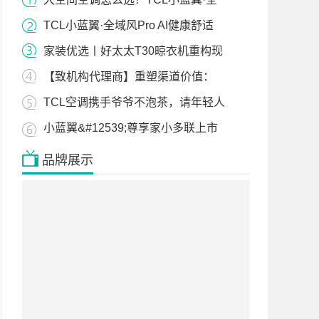
TCL小蓝翼·全域风Pro AI健康舒适
家装优选丨好太太T30晾衣机重构现
【致机构代理商】重塑渠道价值：
TCL空调携手爷爷不泡茶，请年轻人
小蓝翼&#12539;尊享家小多联上市
品牌展示