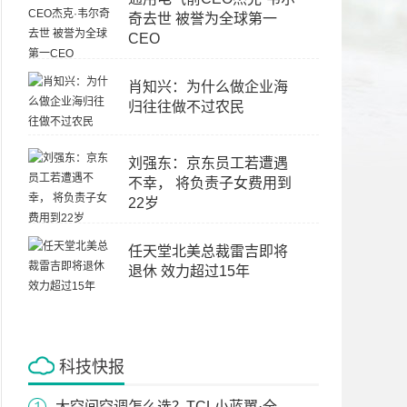
奇去世 被誉为全球第一
CEO
肖知兴：为什么做企业海
归往往做不过农民
刘强东：京东员工若遭遇
不幸， 将负责子女费用到
22岁
任天堂北美总裁雷吉即将
退休 效力超过15年
科技快报
大空间空调怎么选？TCL小蓝翼·全