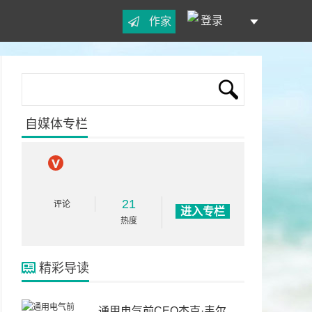
登录
作家
自媒体专栏
21
评论
进入专栏
热度
精彩导读
通用电气前CEO杰克·韦尔