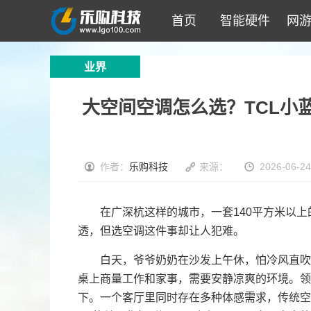
首页
智能硬件
网
业界
大空间空调怎么选？TCL小蓝
作者：
乐购科技
来源：
2026-06-24
在广深杭这样的城市，一套140平方米以上
透，但选空调这件事却让人犯难。
白天，爷爷奶奶在沙发上午休，怕冷风直吹;
桌上商量工作和家事，需要安静凉爽的环境。领
下。一个客厅里同时存在多种体感需求，传统空