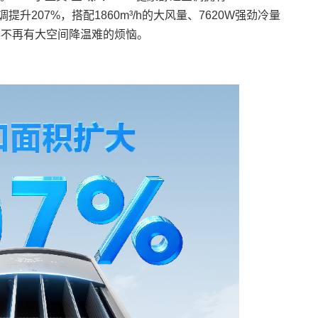
提升207%，搭配1860m³/h的大风量、7620W强劲冷量
，不再有大空间降温难的烦恼。