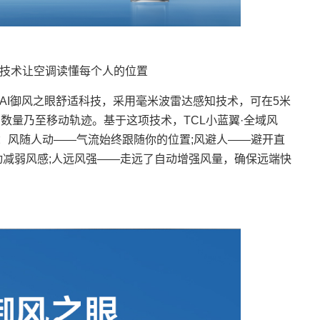
技术让空调读懂每个人的位置
载AI御风之眼舒适科技，采用毫米波雷达感知技术，可在5米
、数量乃至移动轨迹。基于这项技术，TCL小蓝翼·全域风
场景：风随人动——气流始终跟随你的位置;风避人——避开直
动减弱风感;人远风强——走远了自动增强风量，确保远端快