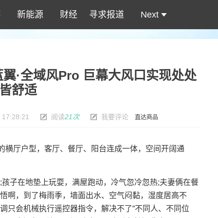
游
新能源
财经
寻求报道
Next
翼·全域风Pro 巨幕大风口实现处处
皆舒适
 17:28:21
阅读
21次
我要评论
直达商品
的横厅户型，客厅、餐厅、阳台连成一体，空间开阔通
孩子在地垫上玩耍，满屋跑动，冷气忽冷忽热;夫妻俩在餐
悟啊，到了梅雨季，墙面出水、空气闷黏，湿度居高不
调只会机械执行遥控器指令，解决不了“不同人、不同位