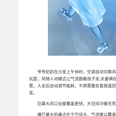
爷爷奶奶在沙发上午休时，空调自动切换风避
玩耍，风随人动模式让气流跟着孩子走;夫妻俩
需，人走后自动调节能耗，不再需要反复按遥控器
变。
巨幕大风口全屋覆盖更快，大空间冷暖无死
横厅最大的痛点在于空间大、气流难以覆盖。TC