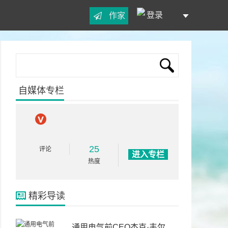
登录
作家
自媒体专栏
25
评论
进入专栏
热度
精彩导读
通用电气前CEO杰克·韦尔