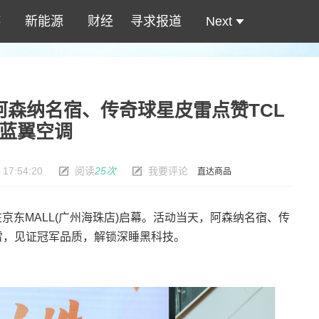
游
新能源
财经
寻求报道
Next
阿森纳名宿、传奇球星皮雷点赞TCL
蓝翼空调
 17:54:20
阅读
25次
我要评论
直达商品
在京东MALL(广州海珠店)启幕。活动当天，阿森纳名宿、传
皮雷，见证冠军品质，解锁深睡黑科技。