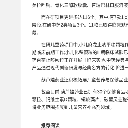
美拉唑钠、骨化三醇软胶囊、普瑞巴林口服溶液
而在研项目更是多达116个。其中,有7款1类中药创
阶段,在研中药2类项目3个。11款已取得临床默
段。
在研儿童药项目中,小儿麻龙止咳平喘颗粒作为中药 
期临床前期工作;小儿化积颗粒的III期临床试验
药百苓止咳颗粒正在开展 II 临床实验,中药经
产品通过现代创新研发与经典名方的转化,将进
葫芦娃药业还积极拓展儿童营养与保健品业务
截至目前,葫芦娃药业已拥有30个保健食品项目
颗粒、钙维生素D颗粒、螺旋藻片、破壁灵芝孢子
将业务范围拓展到儿童营养补充剂领域。
推荐阅读