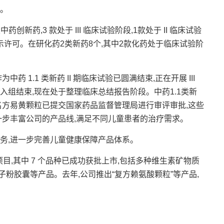
。
新药,3 款处于 III 临床试验阶段,1款处于 II 临床试验
示许可。在研化药2类新药8个,其中2款化药处于临床试验阶
1.1 类新药 II 期临床试验已圆满结束,正在开展 III
已入组结束,现在处于整理临床总结报告阶段。中药1.1类新
典名方易黄颗粒已提交国家药品监督管理局进行审评审批,这些
一步丰富公司的产品线,满足不同儿童患者的治疗需求。
,进一步完善儿童健康保障产品体系。
,其中 7 个品种已成功获批上市,包括多种维生素矿物质
粉胶囊等产品。去年,公司推出“复方赖氨酸颗粒”等产品,