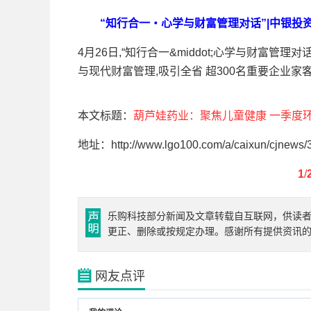
“知行合一・心学与财富管理对话”|中银投
4月26日,“知行合一&middot;心学与财富
与现代财富管理,吸引全省 超300名重要企业家客
本文标题：
葫芦娃药业：聚焦儿童健康 一季度
地址：http://www.lgo100.com/a/caixun/cjnews/
1
/
乐购科技部分新闻及文章转载自互联网，供读
更正、删除或按规定办理。感谢所有提供资讯
网友点评