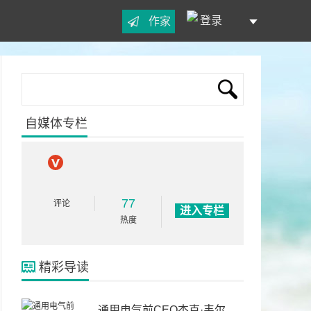
登录
作家
自媒体专栏
77
评论
进入专栏
热度
精彩导读
通用电气前CEO杰克·韦尔