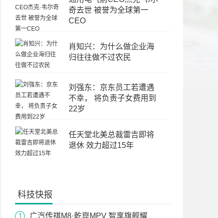
奇去世 被誉为全球第一
CEO
肖知兴：为什么做企业海
归往往做不过农民
刘强东：京东员工若遭遇
不幸， 将负责子女费用到
22岁
任天堂北美总裁雷吉即将
退休 效力超过15年
科技快报
广汽传祺M8·乾崑MPV 智享旗舰耀