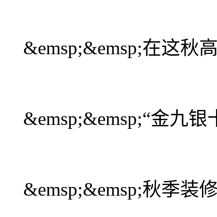
&emsp;&emsp;在
&emsp;&emsp;“金九
&emsp;&emsp;秋季