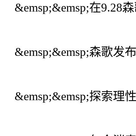
&emsp;&emsp;在9
&emsp;&emsp;森
&emsp;&emsp;探索