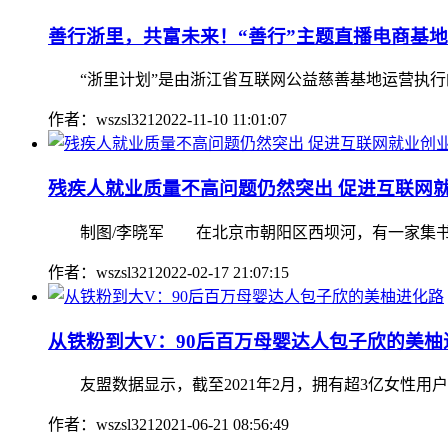
善行浙里，共富未来！“善行”主题直播电商基
“浙里计划”是由浙江省互联网公益慈善基地运营执行
作者：wszsl321
2022-11-10 11:01:07
残疾人就业质量不高问题仍然突出 促进互联网
制图/李晓军 在北京市朝阳区西坝河，有一家集书吧、
作者：wszsl321
2022-02-17 21:07:15
从铁粉到大V：90后百万母婴达人包子欣的美柚
友盟数据显示，截至2021年2月，拥有超3亿女性用户，因
作者：wszsl321
2021-06-21 08:56:49