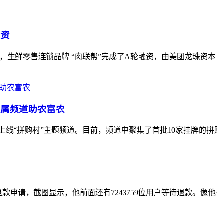
投资
2）获悉，生鲜零售连锁品牌 “肉联帮”完成了A轮融资，由美团龙珠资
专属频道助农富农
上线“拼购村”主题频道。目前，频道中聚集了首批10家挂牌的拼购村
款申请，截图显示，他前面还有7243759位用户等待退款。像