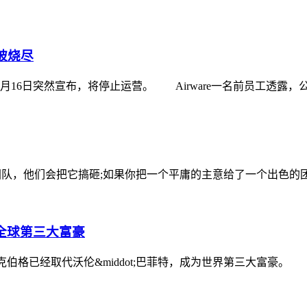
款被烧尽
6日突然宣布，将停止运营。 Airware一名前员工透露，公
队，他们会把它搞砸;如果你把一个平庸的主意给了一个出色的团
全球第三大富豪
t;扎克伯格已经取代沃伦&middot;巴菲特，成为世界第三大富